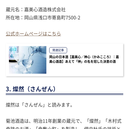
蔵元名：嘉美心酒造株式会社
所在地：岡山県浅口市寄島町7500-2
公式ホームページはこちら
関連記事
岡山の日本酒【嘉美心／神心（かみこころ）：嘉
美心酒造】あえて「神」の名を冠した決意の酒
3. 燦然（さんぜん）
燦然は「さんぜん」と読みます。
菊池酒造は、明治11年創業の蔵元で、「燦然」「木村式
奇跡のお酒」「倉敷小町」を製造し、備中杜氏の技術と