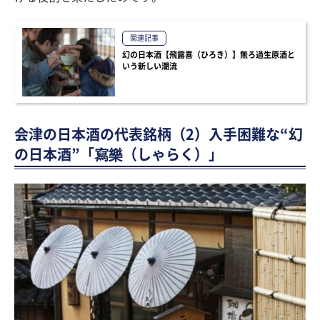
関連記事
幻の日本酒【飛露喜（ひろき）】無ろ過生原酒と
いう新しい潮流
会津の日本酒の代表銘柄（2）入手困難な“幻
の日本酒”「寫樂（しゃらく）」