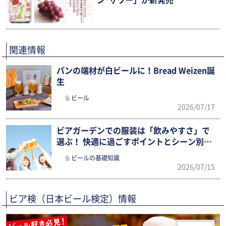
ン®サワー」が新発売
関連情報
パンの端材が白ビールに！Bread Weizen誕
生
ビール
2026/07/17
ビアガーデンでの服装は「飲みやすさ」で
選ぶ！ 快適に過ごすポイントとシーン別ま
とめ
ビールの基礎知識
2026/07/15
ビア検（日本ビール検定）情報