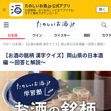
たのしいお酒.jp 公式アプリ
×
開く
お酒情報・おつまみレシピをアプリでも!
今すぐ無料でダウンロード!
日本酒
ワイン
ウイスキー
焼酎
カク
TOP
日本酒
【お酒の銘柄 漢字クイズ】岡山県の日本酒編 〜回答と解説〜
【お酒の銘柄 漢字クイズ】岡山県の日本酒
編 〜回答と解説〜