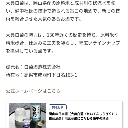
大典白菊は、岡山県産の原料米と成羽川の伏流水を使
い、備中杜氏の技術で造られる旨口の地酒で、新旧の技
術を融合させた人気のあるお酒です。
大典白菊の魅力は、130年近くの歴史を持ち、原料米や
精米歩合、仕込みに工夫を凝らし、幅広いラインナップ
を提供している点です。
蔵元名：白菊酒造株式会社
所在地：高梁市成羽町下日名163-1
公式ホームページはこちら
関連記事
岡山の日本酒【大典白菊（たいてんしらぎく）：
白菊酒造】地元産米にこだわる備中の地酒