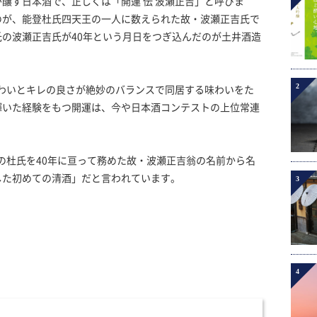
醸す日本酒で、正しくは「開運 伝 波瀬正吉」と呼びま
のが、能登杜氏四天王の一人に数えられた故・波瀬正吉氏で
の波瀬正吉氏が40年という月日をつぎ込んだのが土井酒造
2
味わいとキレの良さが絶妙のバランスで同居する味わいをた
輝いた経験をもつ開運は、今や日本酒コンテストの上位常連
場の杜氏を40年に亘って務めた故・波瀬正吉翁の名前から名
した初めての清酒」だと言われています。
3
4