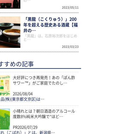
の…
2023/05/11
「黒龍（こくりゅう）」200
年を超える歴史ある酒蔵【福
井の…
「黒龍」は、石原裕次郎をはじめ
と…
2023/03/23
すすめの記事
大好評につき再発売！あの「ぽん酢
サワー™」がご家庭でたのし…
2026/08/04
品(株)(東京都文京区)は…
小晴れとは？朝日酒造のアルコール
度数8%純米大吟醸で“ほど…
PR
2026/07/29
晴れ（こばれ）」とは、新潟県…