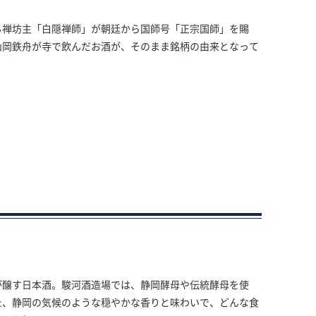
る禅坊主「白隠禅師」が朝廷から国師号「正宗国師」を賜
山岡鉄舟が寺で飲んだお酒が、そのまま銘柄の由来となって
が醸す日本酒。駿河酒造場では、静岡酵母や伝統酵母を使
た、静岡の気候のような穏やかな香りと味わいで、どんな食