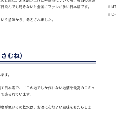
なのど越し。米を磨き上げた吟醸酒についても、独自の酒造
日
毎日飲んでも飽きないと全国にファンが多い日本酒です。
ビ
という意味から、命名されました。
まさむね）
みます。
醸す日本酒で、「この地でしか作れない地酒を最高のコミュ
トで造られています。
硬度が低いその軟水は、お酒に心地よい風味をもたらしま