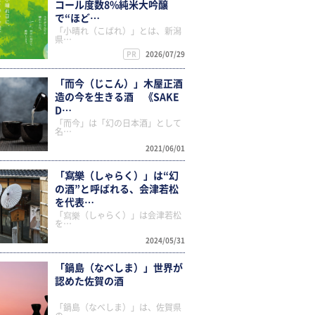
コール度数8%純米大吟醸
で“ほど…
「小晴れ（こばれ）」とは、新潟
県…
PR
2026/07/29
「而今（じこん）」木屋正酒
造の今を生きる酒 《SAKE
D…
「而今」は「幻の日本酒」として
名…
2021/06/01
「寫樂（しゃらく）」は“幻
の酒”と呼ばれる、会津若松
を代表…
「寫樂（しゃらく）」は会津若松
を…
2024/05/31
「鍋島（なべしま）」世界が
認めた佐賀の酒
「鍋島（なべしま）」は、佐賀県