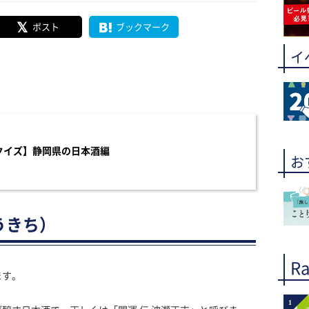
ポスト
ブックマーク
イ
クイズ】静岡県の日本酒編
お
ょうきち）
Ra
ます。
1