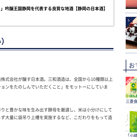
）」吟醸王国静岡を代表する良質な地酒【静岡の日本酒】
5
い）
。
お
株式会社が醸す日本酒。三和酒造は、全国から10種類以上
ションをたのしんでいただくこと」をモットーにしていま
三菱食
香りと豊かな味を生み出す酵母を厳選し、米は小分けにして
らず大量に袋吊り上槽を実施するなど、こだわりをもって造
「小