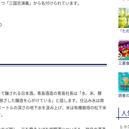
とつ「三国志演義」から名付けられています。
0
「たの
三菱食
って醸される日本酒。青島酒造の青島社長は「水、米、酵
読者
に根ざした醸造を心がけている」と話します。仕込み水は南
メートルの深さの地下水を汲み上げ、米は有機栽培の松下米
人
す。
カ