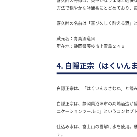
喜久酔の特徴は、爽やかなうま味と軽快
方法で穏やかな吟醸香にとどめており、
喜久醉の名前は「喜び久しく酔える酒」
蔵元名：青島酒造㈱
所在地：静岡県藤枝市上青島２４６
4. 白隠正宗（はくいん
白隠正宗は、「はくいんまさむね」と読
白隠正宗は、静岡県沼津市の髙嶋酒造が
ニケーションツールに」というコンセプ
仕込み水は、富士山の雪解け水を使用。
す。