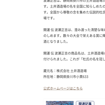
波瀬正吉は、静岡県掛川市の土井酒造場が
す。土井酒造場の名を全国に知らしめた
す。全国から尊敬の念を集めた伝説的杜氏
場です。
開運 伝 波瀬正吉は、澄み渡った清楚な
のしめます。数々の大会で栄えある賞に
酒となりました。
開運 伝 波瀬正吉の商品名は、土井酒造
付けられました。これが「杜氏の名を冠
蔵元名：株式会社 土井酒造場
所在地：静岡県掛川市小貫633
公式ホームページはこちら
関連記事