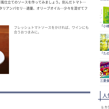
洋風仕立てのソースを作ってみましょう。刻んだトマト…
イタリアンパセリ…適量、オリーブオイル…少々を混ぜてフ
。
「小
フレッシュトマトソースをかければ、ワインにも
合うおつまみに。
「たの
三菱食
ジ
人
カ