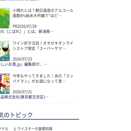
小晴れとは？朝日酒造のアルコール
度数8%純米大吟醸で“ほど…
PR
2026/07/29
晴れ（こばれ）」とは、新潟県…
ワイン好き注目！オオゼキオンライ
ンストア限定「スーパーサマ…
2026/07/23
しいお酒.jp」編集部が、…
今年もやってきました！あの「スッ
パイマン」がお酒になって登…
2026/07/21
品株式会社(東京都文京区)…
気のトピック
クテル
ウイスキーの基礎知識