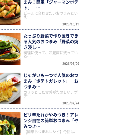
まみ！簡単「ジャーマンポテ
ト」｜…
ビールに合わせたいおつまみとい
え…
2023/10/19
たっぷり野菜で作り置きでき
る人気のおつまみ「野菜の焼
き浸し…
料理に使って、冷蔵庫に残ってい
る…
2026/06/09
じゃがいも一つで人気のおつ
まみ「ポテトガレット」｜お
つまみ…
カリッとした食感がたのしい、ポ
テ…
2023/07/24
ピリ辛たれがやみつき！アレ
ンジ自在の簡単おつまみ「や
みつき…
【簡単おつまみレシピ】今回は、