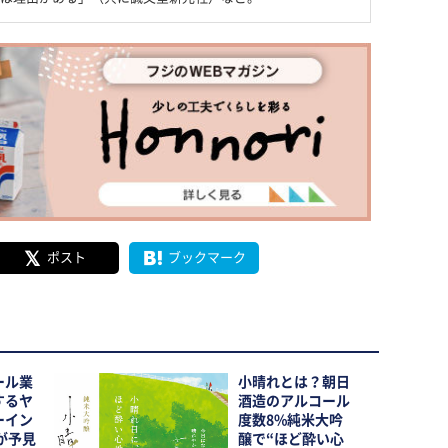
ポスト
ブックマーク
ール業
小晴れとは？朝日
するヤ
酒造のアルコール
ーイン
度数8%純米大吟
が予見
醸で“ほど酔い心