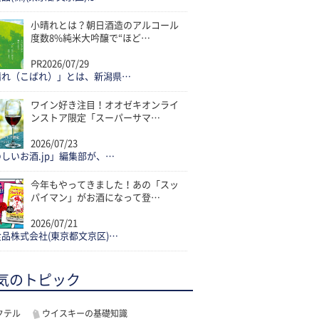
小晴れとは？朝日酒造のアルコール
度数8%純米大吟醸で“ほど…
PR
2026/07/29
晴れ（こばれ）」とは、新潟県…
ワイン好き注目！オオゼキオンライ
ンストア限定「スーパーサマ…
2026/07/23
しいお酒.jp」編集部が、…
今年もやってきました！あの「スッ
パイマン」がお酒になって登…
2026/07/21
品株式会社(東京都文京区)…
気のトピック
クテル
ウイスキーの基礎知識