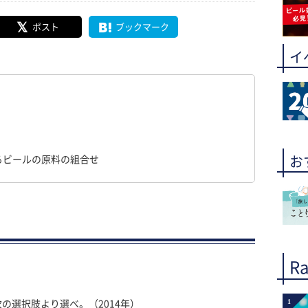
ポスト
ブックマーク
イ
るビールの原料の組合せ
お
Ra
1
の選択肢より選べ。（2014年）