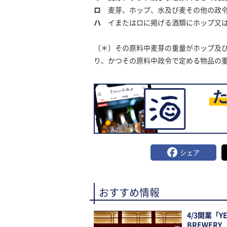
ロ
麦芽、ホップ、水及び麦その他の政令
ハ
イまたはロに掲げる酒類にホップ又は
（＊）その原料中麦芽の重量がホップ及び水
り、かつその原料中政令で定める物品の重
シェア
おすすめ情報
4/3開業「YE
BREWERY