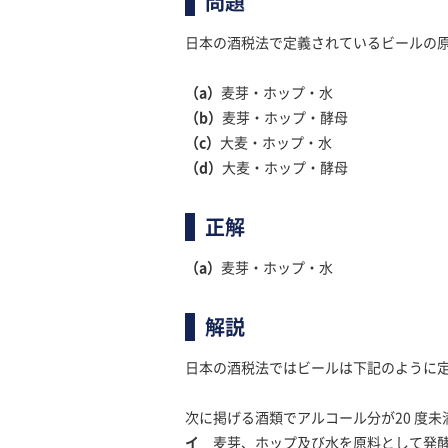
問題
日本の酒税法で定義されているビールの
（a）
麦芽・ホップ・水
（b）
麦芽・ホップ・酵母
（c）
大麦・ホップ・水
（d）
大麦・ホップ・酵母
正解
（a）
麦芽・ホップ・水
解説
日本の酒税法ではビールは下記のように
次に掲げる酒類でアルコール分が20 度
イ
麦芽、ホップ及び水を原料として発酵