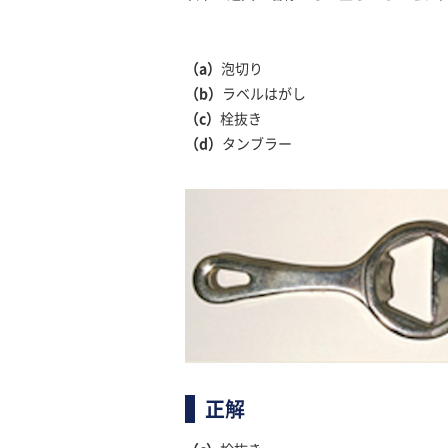
（a）
泡切り
（b）
ラベルはがし
（c）
栓抜き
（d）
タンブラー
正解