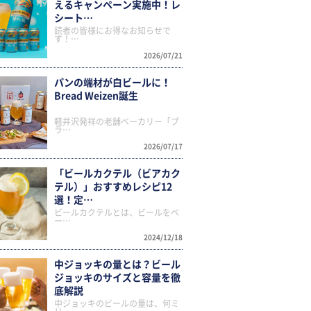
えるキャンペーン実施中！レ
シート…
読者の皆様にお得なお知らせで
す！…
2026/07/21
パンの端材が白ビールに！
Bread Weizen誕生
軽井沢発祥の老舗ベーカリー「ブ
ラ…
2026/07/17
「ビールカクテル（ビアカク
テル）」おすすめレシピ12
選！定…
ビールカクテルとは、ビールをベ
ー…
2024/12/18
中ジョッキの量とは？ビール
ジョッキのサイズと容量を徹
底解説
中ジョッキのビールの量は、何ミ