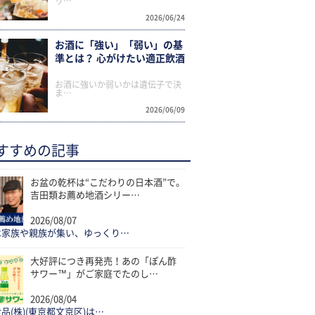
リ…
2026/06/24
お酒に「強い」「弱い」の基
準とは？ 心がけたい適正飲酒
お酒に強いか弱いかは遺伝子で決
ま…
2026/06/09
すすめの記事
お盆の乾杯は“こだわりの日本酒”で。
吉田類お薦め地酒シリー…
2026/08/07
は家族や親族が集い、ゆっくり…
大好評につき再発売！あの「ぽん酢
サワー™」がご家庭でたのし…
2026/08/04
品(株)(東京都文京区)は…