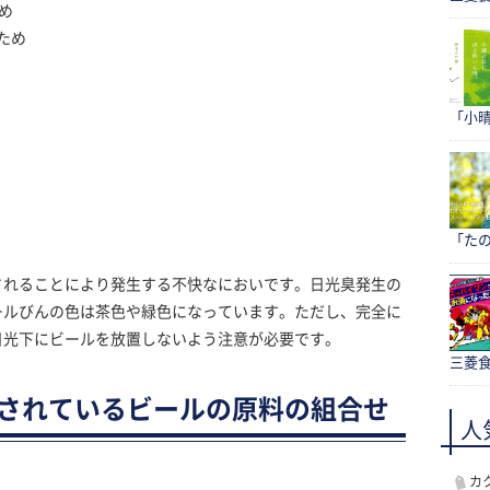
め
ため
「小
「たの
されることにより発生する不快なにおいです。日光臭発生の
ールびんの色は茶色や緑色になっています。ただし、完全に
日光下にビールを放置しないよう注意が必要です。
三菱食
義されているビールの原料の組合せ
人
カ