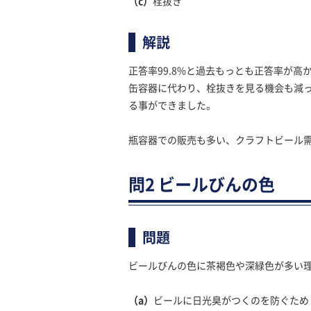
（c）
栓抜き
解説
正答率99.8%と過去もっとも正答率が
缶容器に代わり、栓抜きを見る機会も減
る事ができました。
瓶容器での販売も多い、クラフトビール
問2 ビールびんの色
問題
ビールびんの色に茶褐色や深緑色が多い理
（a）
ビールに日光臭がつくのを防ぐため