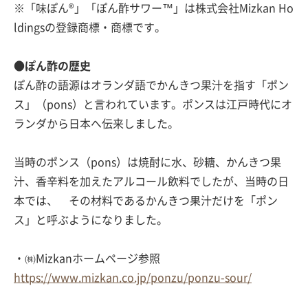
※「味ぽん®」「ぽん酢サワー™」は株式会社Mizkan Ho
ldingsの登録商標・商標です。
●ぽん酢の歴史
ぽん酢の語源はオランダ語でかんきつ果汁を指す「ポン
ス」（pons）と言われています。ポンスは江戸時代にオ
ランダから日本へ伝来しました。
当時のポンス（pons）は焼酎に水、砂糖、かんきつ果
汁、香辛料を加えたアルコール飲料でしたが、当時の日
本では、 その材料であるかんきつ果汁だけを「ポン
ス」と呼ぶようになりました。
・㈱Mizkanホームページ参照
https://www.mizkan.co.jp/ponzu/ponzu-sour/