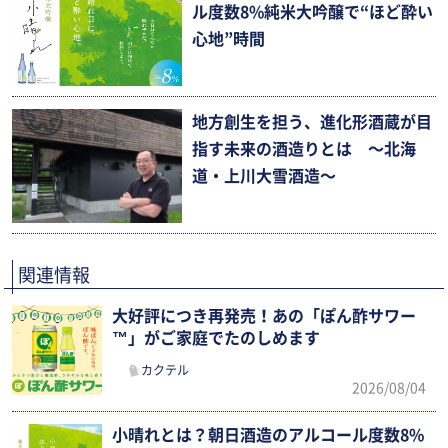
ル度数8%純米大吟醸で“ほど酔い
心地”時間
地方創生を担う、進化形酒蔵が目
指す未来の酒造りとは 〜北海
道・上川大雪酒造〜
関連情報
大好評につき再発売！あの「ぽん酢サワー
™」がご家庭でたのしめます
カクテル
2026/08/04
小晴れとは？朝日酒造のアルコール度数8%