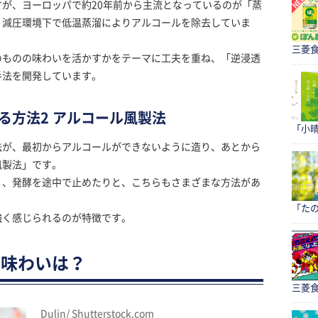
が、ヨーロッパで約20年前から主流となっているのが「蒸
、減圧環境下で低温蒸溜によりアルコールを除去していま
三菱食
のものの味わいを活かすかをテーマに工夫を重ね、「逆浸透
手法を開発しています。
る方法2 アルコール風製法
「小
法が、最初からアルコールができないように造り、あとから
風製法」です。
り、発酵を途中で止めたりと、こちらもさまざまな方法があ
「たの
強く感じられるのが特徴です。
の味わいは？
三菱食
Dulin/ Shutterstock.com