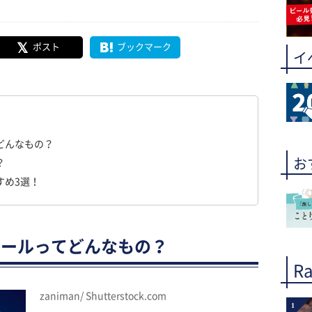
ポスト
ブックマーク
イ
どんなもの？
お
？
すめ3選！
コールってどんなもの？
Ra
zaniman/ Shutterstock.com
1