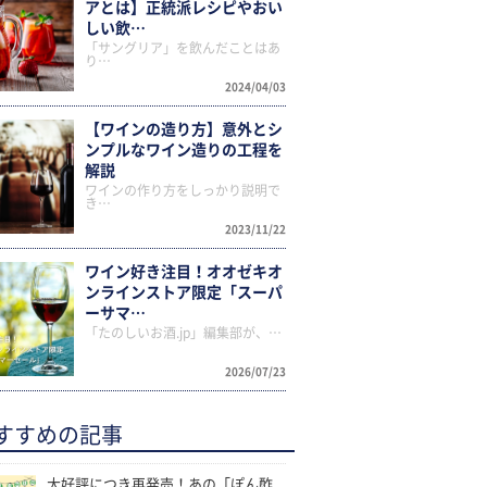
アとは】正統派レシピやおい
しい飲…
「サングリア」を飲んだことはあ
り…
2024/04/03
【ワインの造り方】意外とシ
ンプルなワイン造りの工程を
解説
ワインの作り方をしっかり説明で
き…
2023/11/22
ワイン好き注目！オオゼキオ
ンラインストア限定「スーパ
ーサマ…
「たのしいお酒.jp」編集部が、…
2026/07/23
すすめの記事
大好評につき再発売！あの「ぽん酢