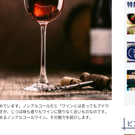
特
出典 ： Stokkete/ Shutterstock.com
めています。ノンアルコールだと「ワインとは言ってもブドウ
すが、じつは味も香りもワインに限りなく近いものなのです。
めるノンアルコールワイン。その魅力を紹介します。
ビ