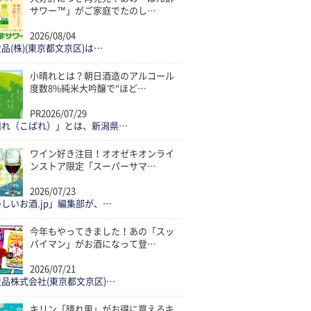
サワー™」がご家庭でたのし…
2026/08/04
品(株)(東京都文京区)は…
小晴れとは？朝日酒造のアルコール
度数8%純米大吟醸で“ほど…
PR
2026/07/29
晴れ（こばれ）」とは、新潟県…
ワイン好き注目！オオゼキオンライ
ンストア限定「スーパーサマ…
2026/07/23
しいお酒.jp」編集部が、…
今年もやってきました！あの「スッ
パイマン」がお酒になって登…
2026/07/21
品株式会社(東京都文京区)…
キリン「晴れ風」がお得に買えるキ