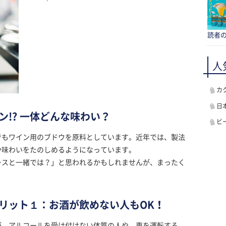
読者
人
カ
日
!? 一体どんな味わい？
ビ
でもワイン用のブドウを原料としています。近年では、製法
や味わいをたのしめるようになっています。
ースと一緒では？」と思われるかもしれませんが、まったく
リット１：お酒が飲めない人もOK！
が、アルコールを受け付けない体質の人や、車を運転する