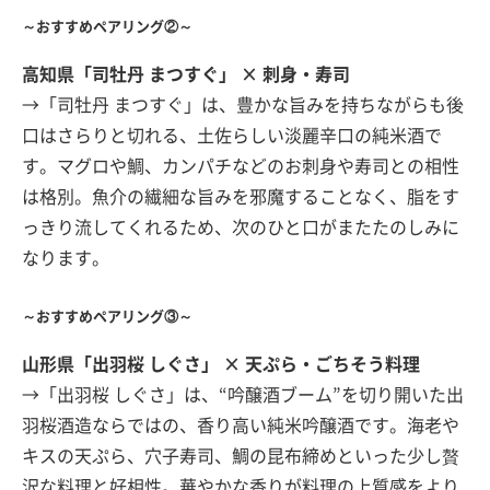
～おすすめペアリング②～
高知県「司牡丹 まつすぐ」 × 刺身・寿司
→「司牡丹 まつすぐ」は、豊かな旨みを持ちながらも後
口はさらりと切れる、土佐らしい淡麗辛口の純米酒で
す。マグロや鯛、カンパチなどのお刺身や寿司との相性
は格別。魚介の繊細な旨みを邪魔することなく、脂をす
っきり流してくれるため、次のひと口がまたたのしみに
なります。
～おすすめペアリング③～
山形県「出羽桜 しぐさ」 × 天ぷら・ごちそう料理
→「出羽桜 しぐさ」は、“吟醸酒ブーム”を切り開いた出
羽桜酒造ならではの、香り高い純米吟醸酒です。海老や
キスの天ぷら、穴子寿司、鯛の昆布締めといった少し贅
沢な料理と好相性。華やかな香りが料理の上質感をより