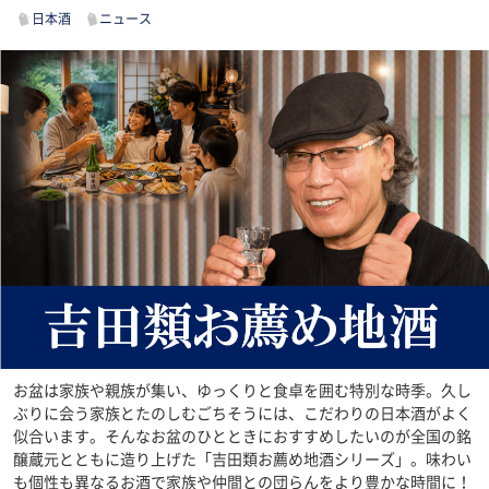
日本酒
ニュース
お盆は家族や親族が集い、ゆっくりと食卓を囲む特別な時季。久し
ぶりに会う家族とたのしむごちそうには、こだわりの日本酒がよく
似合います。そんなお盆のひとときにおすすめしたいのが全国の銘
醸蔵元とともに造り上げた「吉田類お薦め地酒シリーズ」。味わい
も個性も異なるお酒で家族や仲間との団らんをより豊かな時間に！