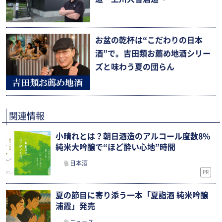
お盆の乾杯は“こだわりの日本
酒”で。吉田類お薦め地酒シリー
ズと味わう夏の団らん
関連情報
小晴れとは？朝日酒造のアルコール度数8%
純米大吟醸で“ほど酔い心地”時間
日本酒
PR
夏の節目に寄り添う一本「夏詣酒 純米吟醸
浦霞」発売