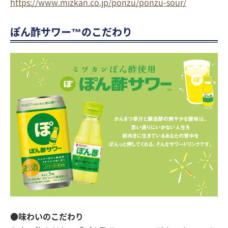
https://www.mizkan.co.jp/ponzu/ponzu-sour/
ぽん酢サワー™のこだわり
●味わいのこだわり