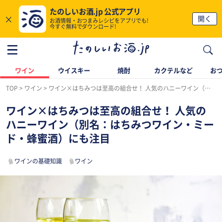
たのしいお酒.jp 公式アプリ
×
開く
お酒情報・おつまみレシピをアプリでも!
今すぐ無料でダウンロード!
ワイン
ウイスキー
焼酎
カクテルなど
お
TOP
ワイン
ワイン×はちみつは至高の組合せ！ 人気のハニーワイン（別名：はちみつワイン・ミード・蜂蜜酒）にも注目
ワイン×はちみつは至高の組合せ！ 人気の
ハニーワイン（別名：はちみつワイン・ミー
ド・蜂蜜酒）にも注目
ワインの基礎知識
ワイン