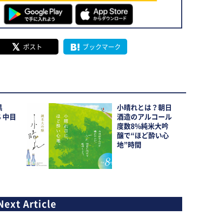
ポスト
ブックマーク
黒
小晴れとは？朝日
S 中目
酒造のアルコール
度数8%純米大吟
醸で“ほど酔い心
地”時間