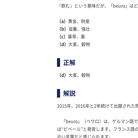
『飲む』という意味だが、「beuro」は
（a）
黄金、財産
（b）
滋養、強壮
（c）
薬草、薬
（d）
大麦、穀物
正解
（d）
大麦、穀物
解説
2015年、2016年と2年続けて出題され
「beuro」（ベウロ）は、ゲルマン語で
は“ビベール”と発音します。フランス語の
近い言葉だと感じられます。