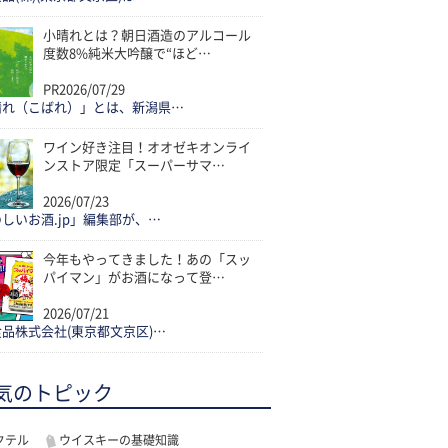
小晴れとは？朝日酒造のアルコール
度数8%純米大吟醸で“ほど…
PR
2026/07/29
晴れ（こばれ）」とは、新潟県…
ワイン好き注目！オオゼキオンライ
ンストア限定「スーパーサマ…
2026/07/23
しいお酒.jp」編集部が、…
今年もやってきました！あの「スッ
パイマン」がお酒になって登…
2026/07/21
品株式会社(東京都文京区)…
気のトピック
クテル
ウイスキーの基礎知識