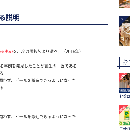
する説明
5
いるもの
を、次の選択肢より選べ。（2016年）
お
する事例を発見したことが誕生の一因である
る
問わず、ビールを醸造できるようになった
る
お盆
問わず、ビールを醸造できるようになった
三菱食