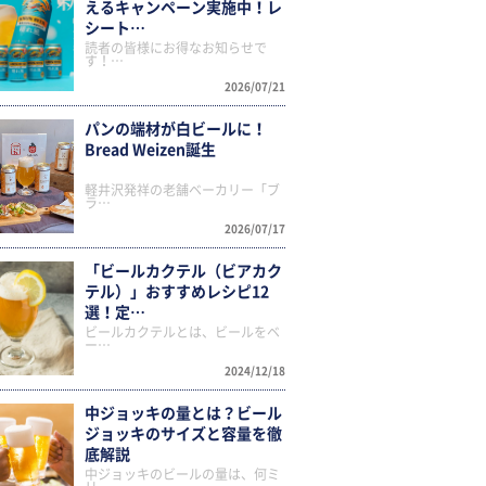
えるキャンペーン実施中！レ
シート…
読者の皆様にお得なお知らせで
す！…
2026/07/21
パンの端材が白ビールに！
Bread Weizen誕生
軽井沢発祥の老舗ベーカリー「ブ
ラ…
2026/07/17
「ビールカクテル（ビアカク
テル）」おすすめレシピ12
選！定…
ビールカクテルとは、ビールをベ
ー…
2024/12/18
中ジョッキの量とは？ビール
ジョッキのサイズと容量を徹
底解説
中ジョッキのビールの量は、何ミ