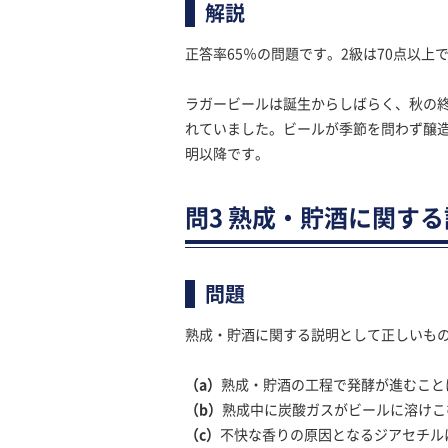
解説
正答率65％の問題です。2級は70点以
ラガービールは誕生からしばらく、秋の
れていました。ビールが季節を問わず醸造
明以降です。
問3 熟成・貯酒に関す
問題
熟成・貯酒に関する説明として正しいもの
（a）
熟成・貯酒の工程で発酵が進むこと
（b）
熟成中に炭酸ガスがビールに溶けこ
（c）
不快な香りの原因となるジアセチル