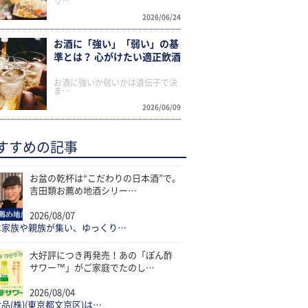
リ…
2026/06/24
お酒に「強い」「弱い」の基
準とは？ 心がけたい適正飲酒
お酒に強いか弱いかは遺伝子で決
ま…
2026/06/09
すすめの記事
お盆の乾杯は“こだわりの日本酒”で。
吉田類お薦め地酒シリー…
2026/08/07
は家族や親族が集い、ゆっくり…
大好評につき再発売！あの「ぽん酢
サワー™」がご家庭でたのし…
2026/08/04
品(株)(東京都文京区)は…