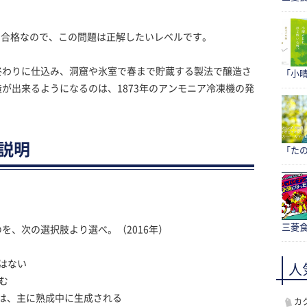
上で合格なので、この問題は正解したいレベルです。
終わりに仕込み、洞窟や氷室で春まで貯蔵する製法で醸造さ
「小
が出来るようになるのは、1873年のアンモニア冷凍機の発
る説明
「たの
三菱食
を、次の選択肢より選べ。（2016年）
はない
人
む
は、主に熟成中に生成される
カ