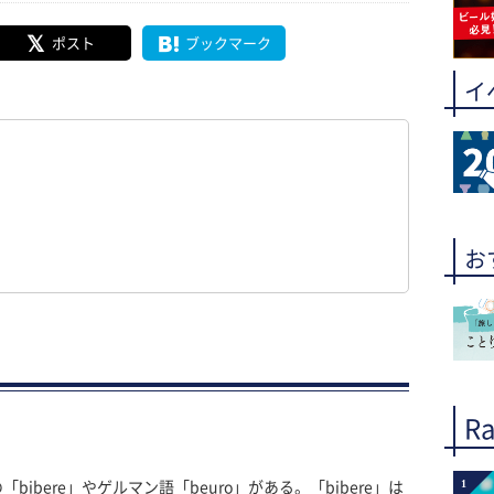
ポスト
ブックマーク
イ
お
Ra
1
bere」やゲルマン語「beuro」がある。「bibere」は