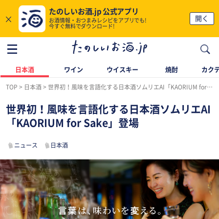
たのしいお酒.jp 公式アプリ
×
開く
お酒情報・おつまみレシピをアプリでも!
今すぐ無料でダウンロード!
日本酒
ワイン
ウイスキー
焼酎
カク
TOP
日本酒
世界初！風味を言語化する日本酒ソムリエAI「KAORIUM for Sake」登場
世界初！風味を言語化する日本酒ソムリエAI
「KAORIUM for Sake」登場
ニュース
日本酒