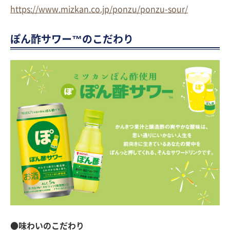
https://www.mizkan.co.jp/ponzu/ponzu-sour/
ぽん酢サワー™のこだわり
●味わいのこだわり