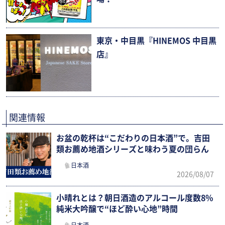
東京・中目黒『HINEMOS 中目黒
店』
関連情報
お盆の乾杯は“こだわりの日本酒”で。吉田
類お薦め地酒シリーズと味わう夏の団らん
日本酒
2026/08/07
小晴れとは？朝日酒造のアルコール度数8%
純米大吟醸で“ほど酔い心地”時間