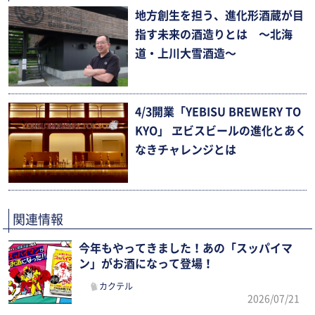
地方創生を担う、進化形酒蔵が目
指す未来の酒造りとは 〜北海
道・上川大雪酒造〜
4/3開業「YEBISU BREWERY TO
KYO」 ヱビスビールの進化とあく
なきチャレンジとは
関連情報
今年もやってきました！あの「スッパイマ
ン」がお酒になって登場！
カクテル
2026/07/21