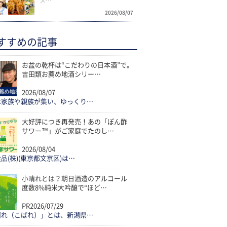
メ…
2026/08/07
すすめの記事
お盆の乾杯は“こだわりの日本酒”で。
吉田類お薦め地酒シリー…
2026/08/07
は家族や親族が集い、ゆっくり…
大好評につき再発売！あの「ぽん酢
サワー™」がご家庭でたのし…
2026/08/04
品(株)(東京都文京区)は…
小晴れとは？朝日酒造のアルコール
度数8%純米大吟醸で“ほど…
PR
2026/07/29
晴れ（こばれ）」とは、新潟県…