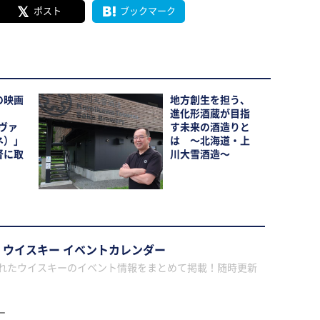
ポスト
ブックマーク
の映画
地方創生を担う、
進化形酒蔵が目指
（ヴァ
す未来の酒造りと
ネ）」
は 〜北海道・上
督に取
川大雪酒造〜
年 ウイスキー イベントカレンダー
されたウイスキーのイベント情報をまとめて掲載！随時更新
ー