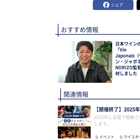
シェア
おすすめ情報
日本ワイン
「Vin
Japonais
ン・ジャポ
NORIZO監
材しました
関連情報
【開催終了】2025
2025年に全国で開催
します。
イベント
ウイスキ