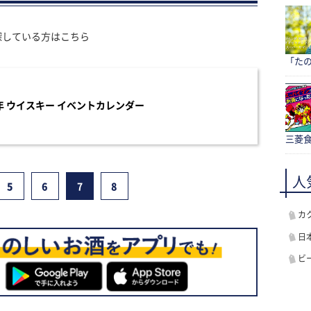
探している方はこちら
「たの
年 ウイスキー イベントカレンダー
三菱食
人
5
6
7
8
カ
日
ビ