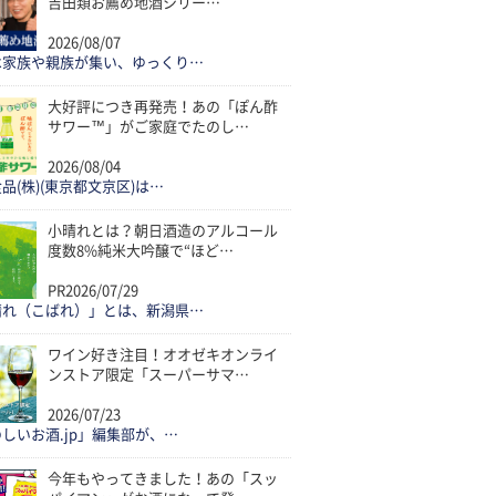
吉田類お薦め地酒シリー…
2026/08/07
は家族や親族が集い、ゆっくり…
大好評につき再発売！あの「ぽん酢
サワー™」がご家庭でたのし…
2026/08/04
品(株)(東京都文京区)は…
小晴れとは？朝日酒造のアルコール
度数8%純米大吟醸で“ほど…
PR
2026/07/29
晴れ（こばれ）」とは、新潟県…
ワイン好き注目！オオゼキオンライ
ンストア限定「スーパーサマ…
2026/07/23
しいお酒.jp」編集部が、…
今年もやってきました！あの「スッ