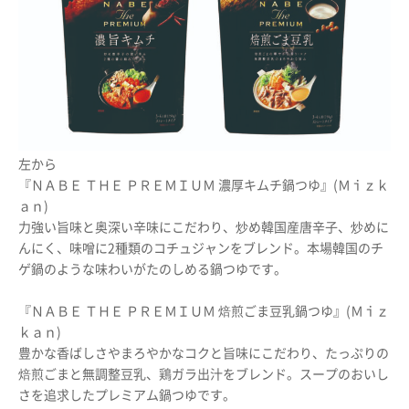
左から
『ＮＡＢＥ ＴＨＥ ＰＲＥＭＩＵＭ 濃厚キムチ鍋つゆ』(Ｍｉｚｋ
ａｎ)
力強い旨味と奥深い辛味にこだわり、炒め韓国産唐辛子、炒めに
んにく、味噌に2種類のコチュジャンをブレンド。本場韓国のチ
ゲ鍋のような味わいがたのしめる鍋つゆです。
『ＮＡＢＥ ＴＨＥ ＰＲＥＭＩＵＭ 焙煎ごま豆乳鍋つゆ』(Ｍｉｚ
ｋａｎ)
豊かな香ばしさやまろやかなコクと旨味にこだわり、たっぷりの
焙煎ごまと無調整豆乳、鶏ガラ出汁をブレンド。スープのおいし
さを追求したプレミアム鍋つゆです。