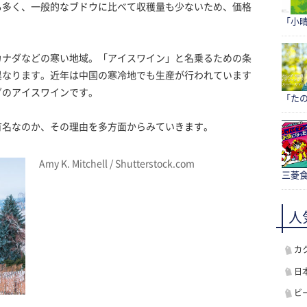
も多く、一般的なブドウに比べて収穫量も少ないため、価格
「小
カナダなどの寒い地域。「アイスワイン」と名乗るための条
異なります。近年は中国の寒冷地でも生産が行われています
ダのアイスワインです。
「たの
有名なのか、その理由を多方面からみていきます。
Amy K. Mitchell / Shutterstock.com
三菱食
人
カ
日
ビ