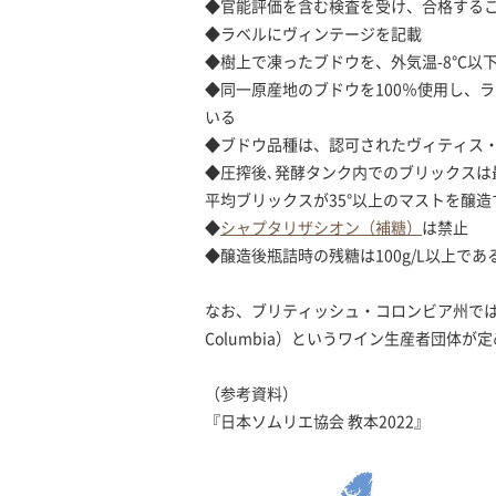
◆官能評価を含む検査を受け、合格する
◆ラベルにヴィンテージを記載
◆樹上で凍ったブドウを、外気温-8℃以
◆同一原産地のブドウを100％使用し、
いる
◆ブドウ品種は、認可されたヴィティス
◆圧搾後､発酵タンク内でのブリックスは
平均ブリックスが35°以上のマストを醸
◆
シャプタリザシオン（補糖）
は禁止
◆醸造後瓶詰時の残糖は100g/L以上であ
なお、ブリティッシュ・コロンビア州ではV.Q.A.
Columbia）というワイン生産者団体
（参考資料）
『日本ソムリエ協会 教本2022』