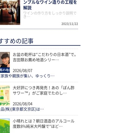
ンプルなワイン造りの工程を
解説
ワインの作り方をしっかり説明で
き…
2023/11/22
すすめの記事
お盆の乾杯は“こだわりの日本酒”で。
吉田類お薦め地酒シリー…
2026/08/07
は家族や親族が集い、ゆっくり…
大好評につき再発売！あの「ぽん酢
サワー™」がご家庭でたのし…
2026/08/04
品(株)(東京都文京区)は…
小晴れとは？朝日酒造のアルコール
度数8%純米大吟醸で“ほど…