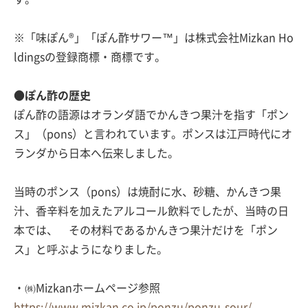
※「味ぽん®」「ぽん酢サワー™」は株式会社Mizkan Ho
ldingsの登録商標・商標です。
●ぽん酢の歴史
ぽん酢の語源はオランダ語でかんきつ果汁を指す「ポン
ス」（pons）と言われています。ポンスは江戸時代にオ
ランダから日本へ伝来しました。
当時のポンス（pons）は焼酎に水、砂糖、かんきつ果
汁、香辛料を加えたアルコール飲料でしたが、当時の日
本では、 その材料であるかんきつ果汁だけを「ポン
ス」と呼ぶようになりました。
・㈱Mizkanホームページ参照
https://www.mizkan.co.jp/ponzu/ponzu-sour/