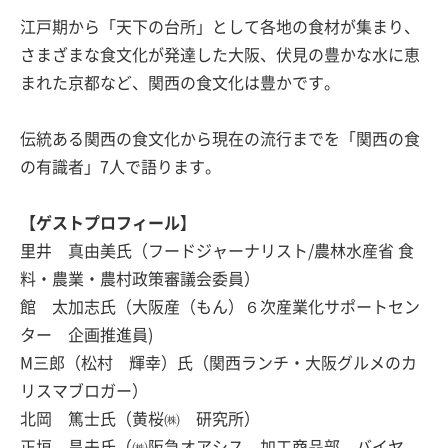
江戸期から「天下の台所」として各地の食材が集まり、
さまざまな食文化が発達した大阪、伏見の豊かな水に恵
まれた京都など、関西の食文化は豊かです。
伝統ある関西の食文化から現在の流行までを「関西の食
の有識者」7人で語ります。
【ゲストプロフィール】
里井 真由美氏（フードジャーナリスト/農林水産省 食
料・農業・農村政策審議会委員）
館 太加志氏（大阪産（もん）６次産業化サポートセン
ター 企画推進員)
M三郎（松村 輝幸）氏（関西ランチ・大阪グルメのカ
リスマブロガー）
北岡 篤士氏（黄桜㈱ 研究所）
正垣 昌夫氏（㈱阪急オアシス 加工商品部 バイヤ